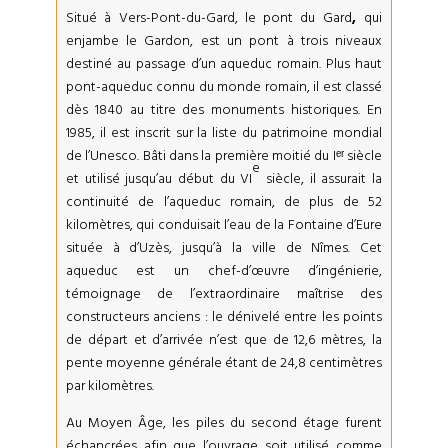
Situé à Vers-Pont-du-Gard, le pont du Gard
,
qui
enjambe le Gardon, est un pont à trois niveaux
destiné au passage d’un aqueduc romain. Plus haut
pont-aqueduc connu du monde romain, il est classé
dès 1840 au titre des monuments historiques. En
1985, il est inscrit sur la liste du patrimoine mondial
de l’Unesco. Bâti dans la première moitié du Iᵉʳ
siècle
e
et utilisé jusqu’au début du VI
siècle, il assurait la
continuité de l’aqueduc romain, de plus de 52
kilomètres, qui conduisait l’eau de la Fontaine d’Eure
située à d’Uzès, jusqu’à la ville de Nîmes. Cet
aqueduc est un chef-d’œuvre d’ingénierie,
témoignage de l’extraordinaire maîtrise des
constructeurs anciens : le dénivelé entre les points
de départ et d’arrivée n’est que de 12,6 mètres, la
pente moyenne générale étant de 24,8 centimètres
par kilomètres.
Au Moyen Âge, les piles du second étage furent
échancrées afin que l’ouvrage soit utilisé comme