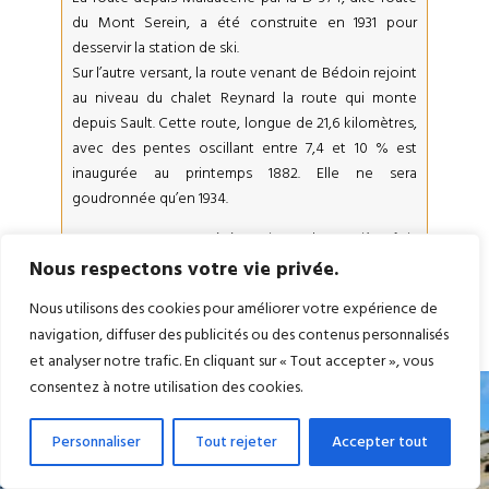
du Mont Serein, a été construite en 1931 pour
desservir la station de ski.
Sur l’autre versant, la route venant de Bédoin rejoint
au niveau du chalet Reynard la route qui monte
depuis Sault. Cette route, longue de 21,6 kilomètres,
avec des pentes oscillant entre 7,4 et 10 % est
inaugurée au printemps 1882. Elle ne sera
goudronnée qu’en 1934.
Le Mont-Ventoux a été gravi pour la première fois
par les coureurs du Tour de France 1951. Depuis, le col
Nous respectons votre vie privée.
a été franchi à 18 reprises et a servi d’arrivée à 10
Nous utilisons des cookies pour améliorer votre expérience de
étapes.
navigation, diffuser des publicités ou des contenus personnalisés
et analyser notre trafic. En cliquant sur « Tout accepter », vous
consentez à notre utilisation des cookies.
Personnaliser
Tout rejeter
Accepter tout