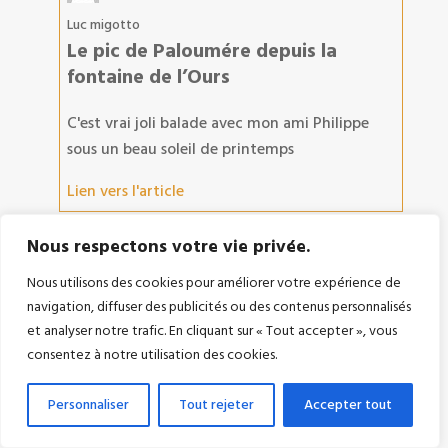
Luc migotto
Le pic de Paloumére depuis la
fontaine de l’Ours
C'est vrai joli balade avec mon ami Philippe
sous un beau soleil de printemps
Lien vers l'article
Nous respectons votre vie privée.
Nous utilisons des cookies pour améliorer votre expérience de
navigation, diffuser des publicités ou des contenus personnalisés
Randos-Passion
et analyser notre trafic. En cliquant sur « Tout accepter », vous
La Laguna Negra et le Pico de
consentez à notre utilisation des cookies.
Urbión
Personnaliser
Tout rejeter
Accepter tout
Merci beaucoup pour ton message ! Ça fait