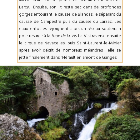
Larcy. Ensuite, son lit reste sec dans de profondes
gorges entourant le causse de Blandas, le séparant du
causse de Campestre puis du causse du Larzac. Les
eaux enfouies rejoignent alors un réseau souterrain
pour resurgir à la
foux de la Vis
. La Vis traverse ensuite
le cirque de Navacelles, puis Saint-Laurent-le-Minier
après avoir décrit de nombreux méandres ; elle se
jette finalement dans l’Hérault en amont de Ganges.