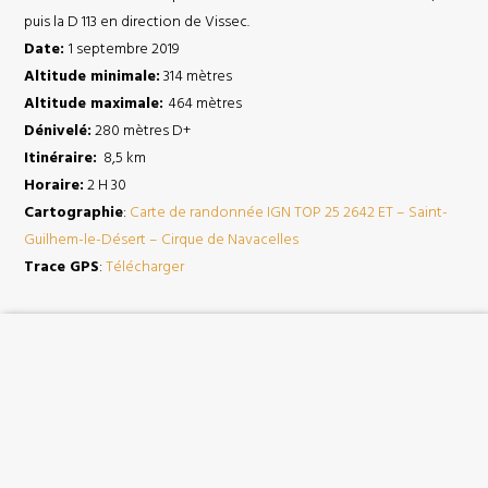
puis la D 113 en direction de Vissec.
Date:
1 septembre 2019
Altitude minimale:
314 mètres
Altitude maximale:
464 mètres
Dénivelé:
280 mètres D+
Itinéraire:
8,5 km
Horaire:
2 H 30
Cartographie
:
Carte de randonnée IGN TOP 25 2642 ET – Saint-
Guilhem-le-Désert – Cirque de Navacelles
Trace GPS
:
Télécharger