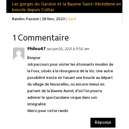
Les gorges du Gardon et la Baume Saint-Vérédème en
boucle depuis Collias
Randos-Passion
|
28 Nov, 2023
|
Gard
1 Commentaire
Philou47
sur juin20, 2021 à 11:50 am
Bonjour
Joli parcours pour visiter les étonnants moulins de
la Foux, situés à la résurgence de la Vis. Une autre
possibilité existe en faisant une boucle au départ
du village de Navacelles, ou encore mieux en
partant de la Baume Auriol, d’où l’on pourra
admirer le spectaculaire cirque dans son
intégralité.
Merci pour cette rando
Réponse