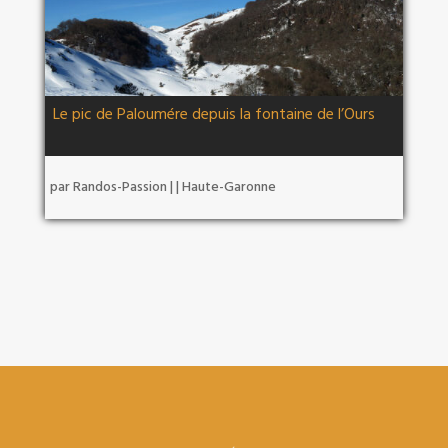
Le pic de Paloumére depuis la fontaine de l’Ours
par
Randos-Passion
|
|
Haute-Garonne