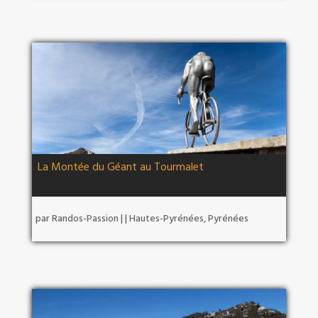
La Montée du Géant au Tourmalet
par
Randos-Passion
|
|
Hautes-Pyrénées
,
Pyrénées