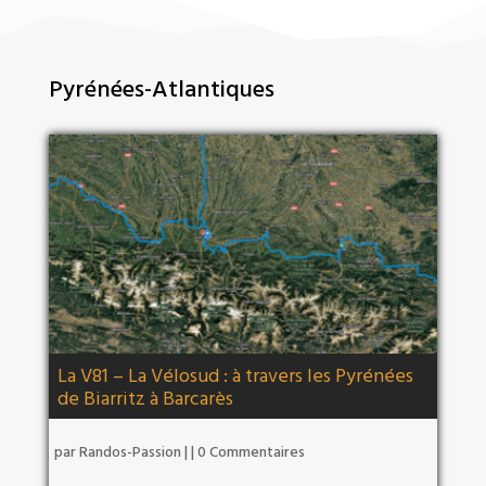
Pyrénées-Atlantiques
La V81 – La Vélosud : à travers les Pyrénées
de Biarritz à Barcarès
par
Randos-Passion
|
| 0 Commentaires