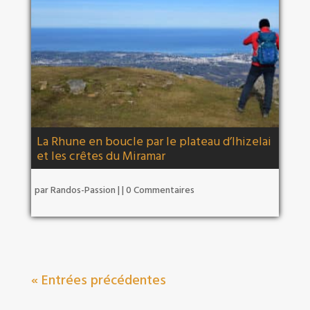
La Rhune en boucle par le plateau d’Ihizelai
et les crêtes du Miramar
par
Randos-Passion
|
| 0 Commentaires
« Entrées précédentes