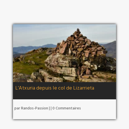
L’Atxuria depuis le col de Lizarrieta
par
Randos-Passion
|
| 0 Commentaires