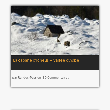
La cabane d’Ichéus – Vallée d’Aspe
par
Randos-Passion
|
| 0 Commentaires