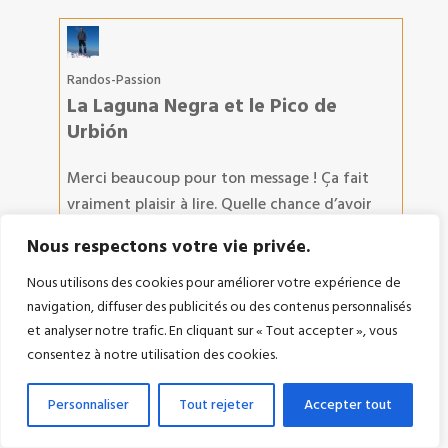
Randos-Passion
La Laguna Negra et le Pico de
Urbión
Merci beaucoup pour ton message ! Ça fait
vraiment plaisir à lire. Quelle chance d’avoir
profité de cette rando sous les couleurs
Nous respectons votre vie privée.
d’automne : c’est vrai que le décor devient
complètement fou à cette saison, entre les
Nous utilisons des cookies pour améliorer votre expérience de
navigation, diffuser des publicités ou des contenus personnalisés
roches, les lumières et les contrastes. Je
et analyser notre trafic. En cliquant sur « Tout accepter », vous
comprends que l’appareil photo ait chauffé !
consentez à notre utilisation des cookies.
Ravi que la sortie t’ait autant marqué.
Lien vers l'article
Personnaliser
Tout rejeter
Accepter tout