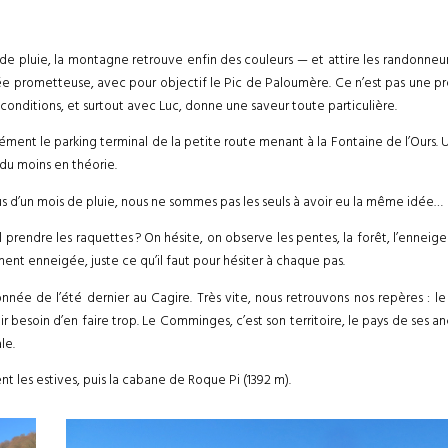
 de pluie, la montagne retrouve enfin des couleurs — et attire les randonneu
 prometteuse, avec pour objectif le Pic de Paloumère. Ce n’est pas une prem
conditions, et surtout avec Luc, donne une saveur toute particulière.
cisément le parking terminal de la petite route menant à la Fontaine de l’Our
 du moins en théorie.
s d’un mois de pluie, nous ne sommes pas les seuls à avoir eu la même idée…
il prendre les raquettes ? On hésite, on observe les pentes, la forêt, l’ennei
ment enneigée, juste ce qu’il faut pour hésiter à chaque pas.
ée de l’été dernier au Cagire. Très vite, nous retrouvons nos repères : le r
 besoin d’en faire trop. Le Comminges, c’est son territoire, le pays de ses anc
le.
nt les estives, puis la cabane de Roque Pi (1392 m).