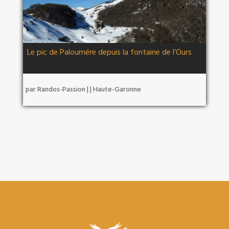
Le pic de Paloumére depuis la fontaine de l’Ours
par
Randos-Passion
|
|
Haute-Garonne