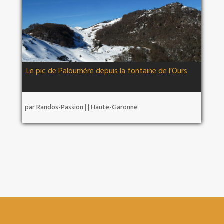
Le pic de Paloumére depuis la fontaine de l’Ours
par
Randos-Passion
|
|
Haute-Garonne