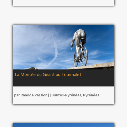
La Montée du Géant au Tourmalet
par
Randos-Passion
|
|
Hautes-Pyrénées
,
Pyrénées