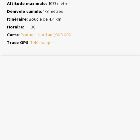
Altitude maximale:
1033 mètres
Dénivelé cumulé:
178 mètres
Itinéraire:
Boucle de 4,4 km
Horaire:
1 H 30
Carte
:
Portugal Nord au 1/300 000
Trace GPS
:
Télécharger