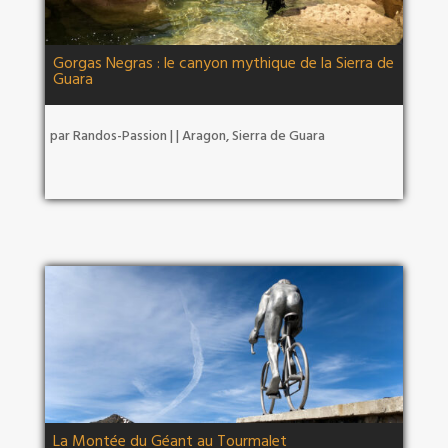
Gorgas Negras : le canyon mythique de la Sierra de
Guara
par
Randos-Passion
|
|
Aragon
,
Sierra de Guara
La Montée du Géant au Tourmalet