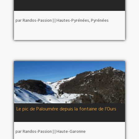
par
Randos-Passion
|
|
Hautes-Pyrénées
,
Pyrénées
Le pic de Paloumére depuis la fontaine de l’Ours
par
Randos-Passion
|
|
Haute-Garonne