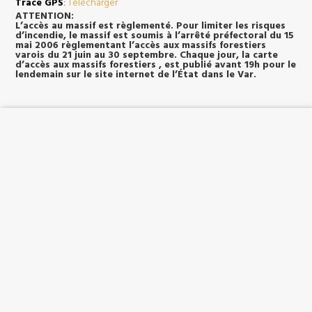
Trace GPS
:
Télécharger
ATTENTION:
L’accès au massif est règlementé.
Pour limiter les risques
d’incendie, le massif est soumis à l’arrêté préfectoral du 15
mai 2006 règlementant l’accès aux massifs forestiers
varois du 21 juin au 30 septembre. Chaque jour, la
carte
d’accès aux massifs forestiers
, est publié avant 19h pour le
lendemain sur le site internet de l’État dans le Var.