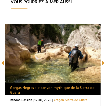
VOUS POURRIEZ AIMER AUSSI
Gorgas Negras : le canyon mythique de la Sierra de
Guara
Randos-Passion
|
12 Juil, 2026
|
Aragon
,
Sierra de Guara