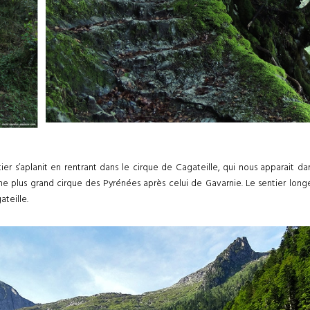
tier s’aplanit en rentrant dans le cirque de Cagateille, qui nous apparait d
me plus grand cirque des Pyrénées après celui de Gavarnie. Le sentier longe
ateille.