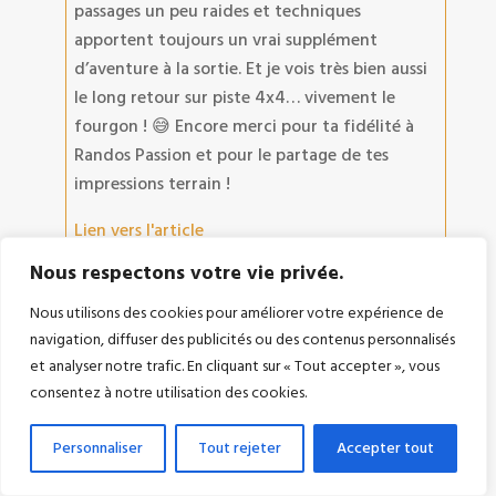
passages un peu raides et techniques
apportent toujours un vrai supplément
d’aventure à la sortie. Et je vois très bien aussi
le long retour sur piste 4x4… vivement le
fourgon ! 😅 Encore merci pour ta fidélité à
Randos Passion et pour le partage de tes
impressions terrain !
Lien vers l'article
Nous respectons votre vie privée.
Nous utilisons des cookies pour améliorer votre expérience de
navigation, diffuser des publicités ou des contenus personnalisés
et analyser notre trafic. En cliquant sur « Tout accepter », vous
Philou47
consentez à notre utilisation des cookies.
La Peña del Fraile – Bardenas
Personnaliser
Tout rejeter
Accepter tout
Bonjour Philippe, randonnée faite ce jour,
avec une météo alternant entre soleil et