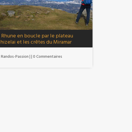
 Rhune en boucle par le plateau
Ihizelai et les crêtes du Miramar
r
Randos-Passion
|
| 0 Commentaires