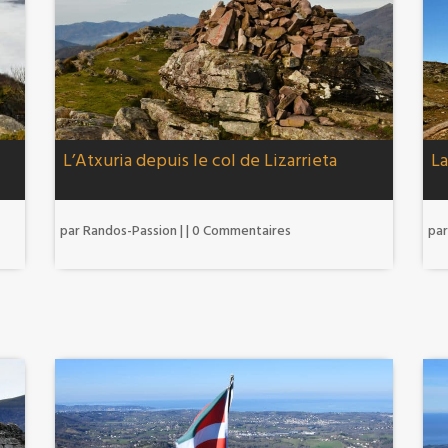
L’Atxuria depuis le col de Lizarrieta
La
par
Randos-Passion
|
| 0 Commentaires
pa