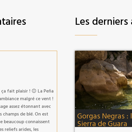
taires
Les derniers 
a fait plaisir ! 😊 La Peña
e ambiance malgré ce vent !
isage assez étonnant avec
es champs de blé. On est
Gorgas Negras : 
ue beaucoup connaissent
Sierra de Guara
s reliefs arides, les