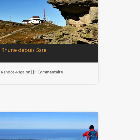
 Rhune depuis Sare
r
Randos-Passion
|
| 1 Commentaire