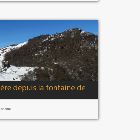
ére depuis la fontaine de
aronne