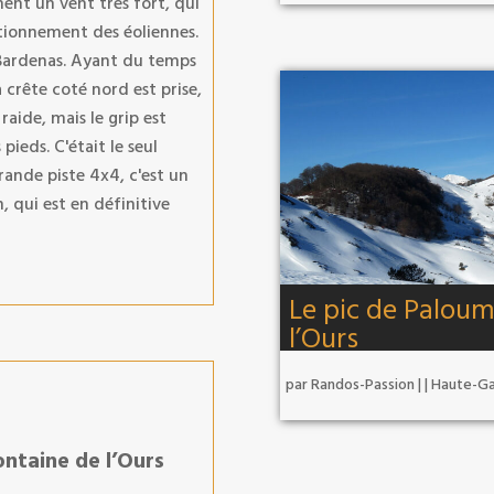
ment un vent très fort, qui
tionnement des éoliennes.
s Bardenas. Ayant du temps
 crête coté nord est prise,
 raide, mais le grip est
 pieds. C'était le seul
rande piste 4x4, c'est un
, qui est en définitive
Le pic de Paloum
l’Ours
par
Randos-Passion
|
|
Haute-G
ontaine de l’Ours