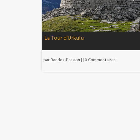
La Tour d’Urkulu
par
Randos-Passion
|
| 0 Commentaires