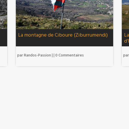
La montagne de Ciboure (Ziburrumendi)
La
d’
par
Randos-Passion
|
| 0 Commentaires
pa