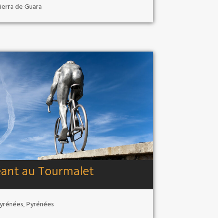
ierra de Guara
ant au Tourmalet
yrénées
,
Pyrénées