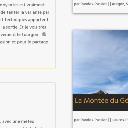
par
Randos-Passion
|
|
Aragon
,
S
erdoyantes est vraiment
de tenter la variante par
s et techniques apportent
a sortie. Et je vois très
vivement le fourgon ! 😅
ssion et pour le partage
La Montée du Gé
par
Randos-Passion
|
|
Hautes-P
r, avec une météo