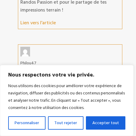
Randos Passion et pour le partage de tes
impressions terrain !
Lien vers l'article
Philou47
La Peña del Fraile – Bardenas
Nous respectons votre vie privée.
Bonjour Philippe, randonnée faite ce jour,
Nous utilisons des cookies pour améliorer votre expérience de
avec une météo alternant entre soleil et
navigation, diffuser des publicités ou des contenus personnalisés
nuages et également un vent très fort, qui
et analyser notre trafic. En cliquant sur « Tout accepter », vous
consentez à notre utilisation des cookies.
empêche par mesure de sécurité, le
fonctionnement des éoliennes. De la haut, la
Personnaliser
Tout rejeter
Accepter tout
vue est magnifique sur les Bardenas. Ayant du
temps devant nous, l'option de descendre par