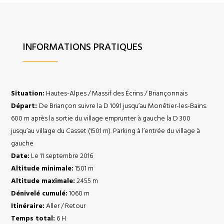
INFORMATIONS PRATIQUES
Situation:
Hautes-Alpes / Massif des Écrins / Briançonnais
Départ:
De Briançon suivre la D 1091 jusqu’au Monêtier-les-Bains.
600 m après la sortie du village emprunter à gauche la D 300
jusqu’au village du Casset (1501 m). Parking à l’entrée du village à
gauche
Date:
Le 11 septembre 2016
Altitude minimale:
1501 m
Altitude maximale:
2455 m
Dénivelé cumulé:
1060 m
Itinéraire:
Aller / Retour
Temps total:
6 H