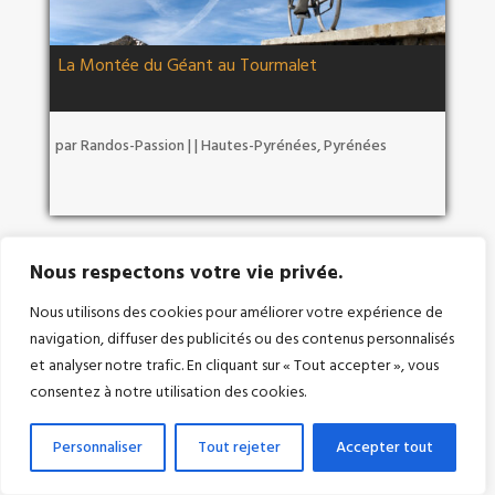
La Montée du Géant au Tourmalet
par
Randos-Passion
|
|
Hautes-Pyrénées
,
Pyrénées
Nous respectons votre vie privée.
Nous utilisons des cookies pour améliorer votre expérience de
navigation, diffuser des publicités ou des contenus personnalisés
et analyser notre trafic. En cliquant sur « Tout accepter », vous
consentez à notre utilisation des cookies.
Personnaliser
Tout rejeter
Accepter tout
Le pic de Paloumére depuis la fontaine de l’Ours