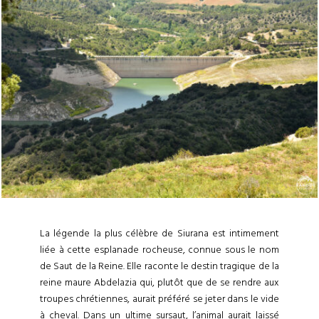
La légende la plus célèbre de Siurana est intimement
liée à cette esplanade rocheuse, connue sous le nom
de Saut de la Reine. Elle raconte le destin tragique de la
reine maure Abdelazia qui, plutôt que de se rendre aux
troupes chrétiennes, aurait préféré se jeter dans le vide
à cheval. Dans un ultime sursaut, l’animal aurait laissé