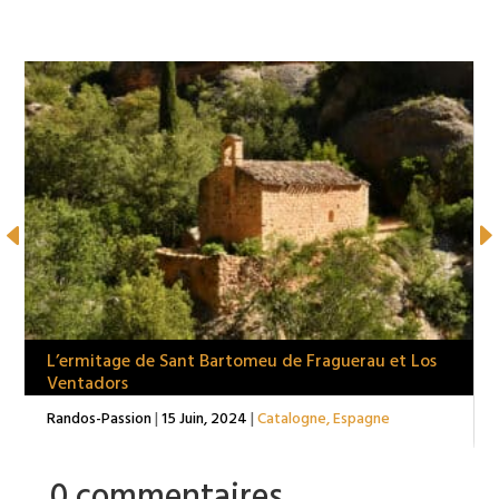
L’ermitage de Sant Bartomeu de Fraguerau et Los
Ventadors
Randos-Passion
|
15 Juin, 2024
|
Catalogne
,
Espagne
0 commentaires