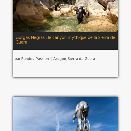
Gorgas Negras : le canyon mythique de la Sierra de
Guara
par
Randos-Passion
|
|
Aragon
,
Sierra de Guara