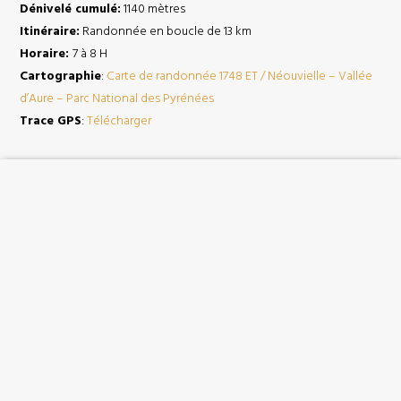
Dénivelé cumulé:
1140 mètres
Itinéraire:
Randonnée en boucle de 13 km
Horaire:
7 à 8 H
Cartographie
:
Carte de randonnée 1748 ET / Néouvielle – Vallée
d’Aure – Parc National des Pyrénées
Trace GPS
:
Télécharger