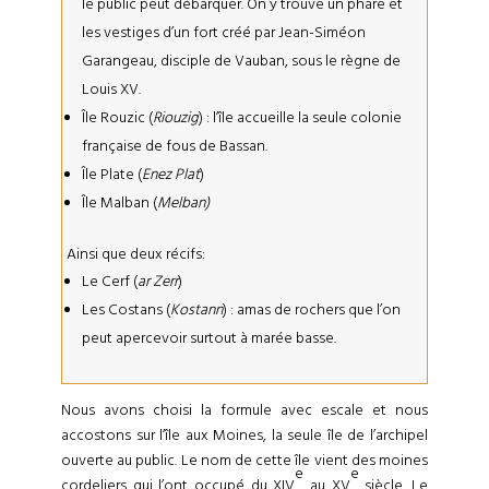
le public peut débarquer. On y trouve un phare et
les vestiges d’un fort créé par Jean-Siméon
Garangeau, disciple de Vauban, sous le règne de
Louis XV.
Île Rouzic (
Riouzig
) : l’île accueille la seule colonie
française de fous de Bassan.
Île Plate (
Enez Plat
)
Île Malban (
Melban)
Ainsi que deux récifs:
Le Cerf (
ar Zerr
)
Les Costans (
Kostann
) : amas de rochers que l’on
peut apercevoir surtout à marée basse.
Nous avons choisi la formule avec escale et nous
accostons sur l’île aux Moines, la seule île de l’archipel
ouverte au public. Le nom de cette île vient des moines
e
e
cordeliers qui l’ont occupé du XIV
au XV
siècle. Le