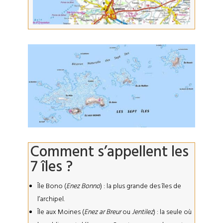
Comment s’appellent les
7 îles ?
Île Bono (
Enez Bonno
) : la plus grande des îles de
l’archipel.
Île aux Moines (
Enez ar Breur
ou
Jentilez
) : la seule où