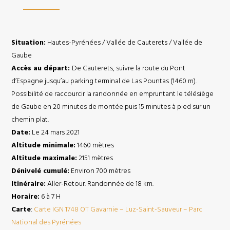
Situation:
Hautes-Pyrénées / Vallée de Cauterets / Vallée de
Gaube
Accès au départ:
De Cauterets, suivre la route du Pont
d’Espagne jusqu’au parking terminal de Las Pountas (1460 m).
Possibilité de raccourcir la randonnée en empruntant le télésiège
de Gaube en 20 minutes de montée puis 15 minutes à pied sur un
chemin plat.
Date:
Le 24 mars 2021
Altitude minimale:
1460 mètres
Altitude maximale:
2151 mètres
Dénivelé cumulé:
Environ 700 mètres
Itinéraire:
Aller-Retour. Randonnée de 18 km.
Horaire:
6 à 7 H
Carte
:
Carte IGN 1748 OT Gavarnie – Luz-Saint-Sauveur – Parc
National des Pyrénées