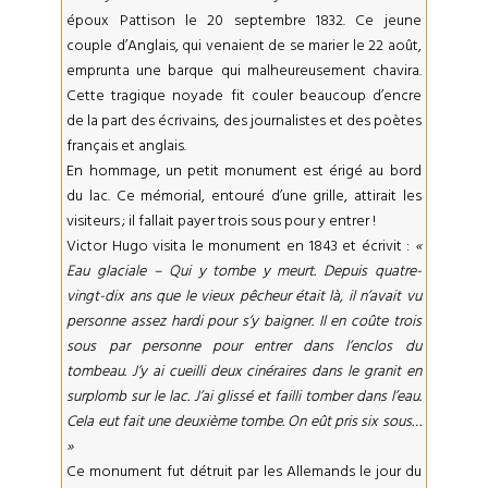
époux Pattison le 20 septembre 1832. Ce jeune
couple d’Anglais, qui venaient de se marier le 22 août,
emprunta une barque qui malheureusement chavira.
Cette tragique noyade fit couler beaucoup d’encre
de la part des écrivains, des journalistes et des poètes
français et anglais.
En hommage, un petit monument est érigé au bord
du lac. Ce mémorial, entouré d’une grille, attirait les
visiteurs ; il fallait payer trois sous pour y entrer !
Victor Hugo visita le monument en 1843 et écrivit :
«
Eau glaciale – Qui y tombe y meurt. Depuis quatre-
vingt-dix ans que le vieux pêcheur était là, il n’avait vu
personne assez hardi pour s’y baigner. Il en coûte trois
sous par personne pour entrer dans l’enclos du
tombeau. J’y ai cueilli deux cinéraires dans le granit en
surplomb sur le lac. J’ai glissé et failli tomber dans l’eau.
Cela eut fait une deuxième tombe. On eût pris six sous…
»
Ce monument fut détruit par les Allemands le jour du