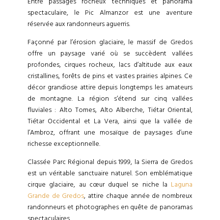
Entre passages rocheux techniques et panorama
spectaculaire, le Pic Almanzor est une aventure
réservée aux randonneurs aguerris.
Façonné par l’érosion glaciaire, le massif de Gredos
offre un paysage varié où se succèdent vallées
profondes, cirques rocheux, lacs d’altitude aux eaux
cristallines, forêts de pins et vastes prairies alpines. Ce
décor grandiose attire depuis longtemps les amateurs
de montagne. La région s’étend sur cinq vallées
fluviales : Alto Tomes, Alto Alberche, Tiétar Oriental,
Tiétar Occidental et La Vera, ainsi que la vallée de
l’Ambroz, offrant une mosaïque de paysages d’une
richesse exceptionnelle.
Classée Parc Régional depuis 1999, la Sierra de Gredos
est un véritable sanctuaire naturel. Son emblématique
cirque glaciaire, au cœur duquel se niche la
Laguna
Grande de Gredos
, attire chaque année de nombreux
randonneurs et photographes en quête de panoramas
spectaculaires.