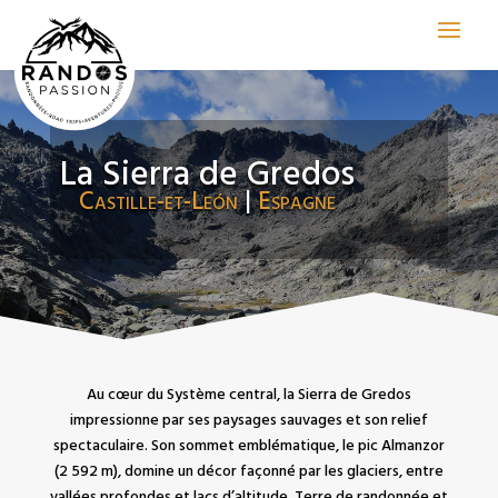
La Sierra de Gredos
Castille-et-León
|
Espagne
Au cœur du Système central, la Sierra de Gredos
impressionne par ses paysages sauvages et son relief
spectaculaire. Son sommet emblématique, le pic Almanzor
(2 592 m), domine un décor façonné par les glaciers, entre
vallées profondes et lacs d’altitude. Terre de randonnée et