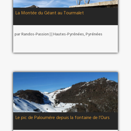
La Montée du Géant au Tourmalet
par
Randos-Passion
|
|
Hautes-Pyrénées
,
Pyrénées
Le pic de Paloumére depuis la fontaine de l’Ours