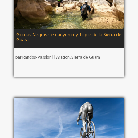
Gorgas Negras : le canyon mythique de la Sierra de
Guara
par
Randos-Passion
|
|
Aragon
,
Sierra de Guara