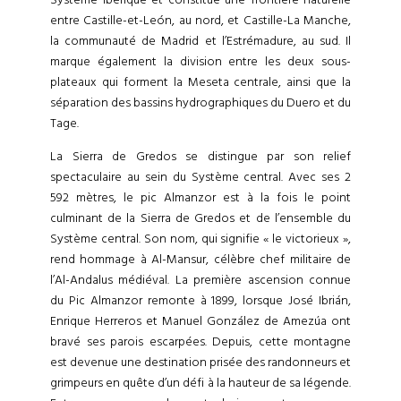
entre Castille-et-León, au nord, et Castille-La Manche,
la communauté de Madrid et l’Estrémadure, au sud. Il
marque également la division entre les deux sous-
plateaux qui forment la Meseta centrale, ainsi que la
séparation des bassins hydrographiques du Duero et du
Tage.
La Sierra de Gredos se distingue par son relief
spectaculaire au sein du Système central. Avec ses 2
592 mètres, le pic Almanzor est à la fois le point
culminant de la Sierra de Gredos et de l’ensemble du
Système central. Son nom, qui signifie « le victorieux »,
rend hommage à Al-Mansur, célèbre chef militaire de
l’Al-Andalus médiéval. La première ascension connue
du Pic Almanzor remonte à 1899, lorsque José Ibrián,
Enrique Herreros et Manuel González de Amezúa ont
bravé ses parois escarpées. Depuis, cette montagne
est devenue une destination prisée des randonneurs et
grimpeurs en quête d’un défi à la hauteur de sa légende.