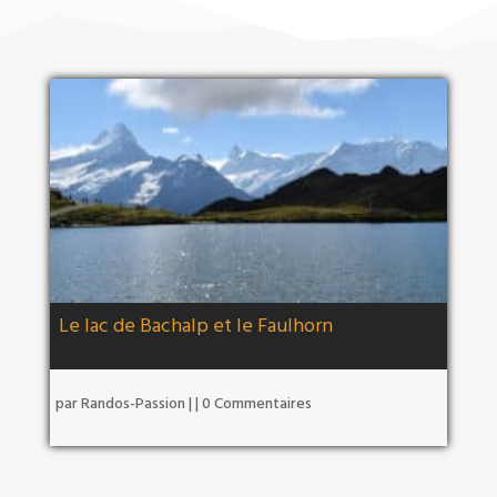
Le lac de Bachalp et le Faulhorn
par
Randos-Passion
|
| 0 Commentaires