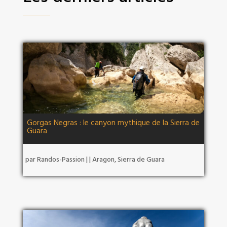
Gorgas Negras : le canyon mythique de la Sierra de
Guara
par
Randos-Passion
|
|
Aragon
,
Sierra de Guara