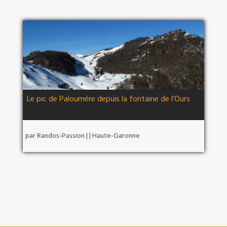
Le pic de Paloumére depuis la fontaine de l’Ours
par
Randos-Passion
|
|
Haute-Garonne