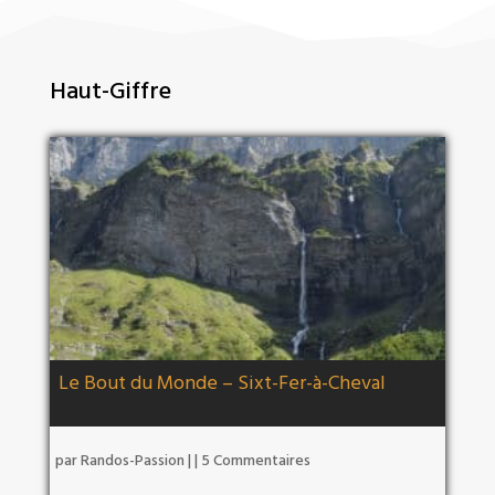
Haut-Giffre
Le Bout du Monde – Sixt-Fer-à-Cheval
par
Randos-Passion
|
| 5 Commentaires