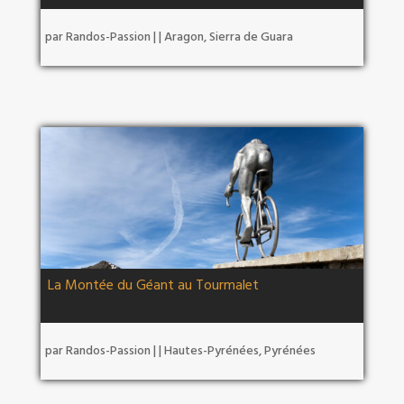
par
Randos-Passion
|
|
Aragon
,
Sierra de Guara
La Montée du Géant au Tourmalet
par
Randos-Passion
|
|
Hautes-Pyrénées
,
Pyrénées