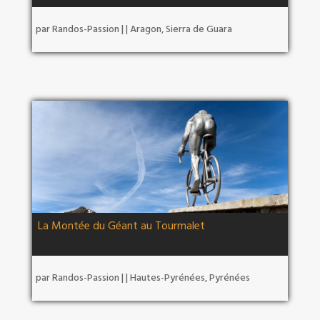
par
Randos-Passion
|
|
Aragon
,
Sierra de Guara
La Montée du Géant au Tourmalet
par
Randos-Passion
|
|
Hautes-Pyrénées
,
Pyrénées