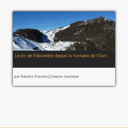
Le pic de Paloumére depuis la fontaine de l’Ours
par
Randos-Passion
|
|
Haute-Garonne