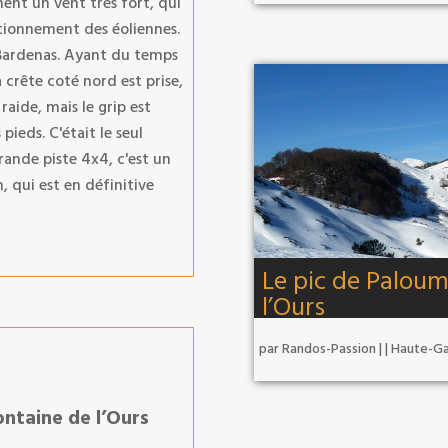
ment un vent très fort, qui
tionnement des éoliennes.
s Bardenas. Ayant du temps
 crête coté nord est prise,
 raide, mais le grip est
 pieds. C'était le seul
rande piste 4x4, c'est un
, qui est en définitive
Le pic de Paloum
l’Ours
par
Randos-Passion
|
|
Haute-G
ontaine de l’Ours