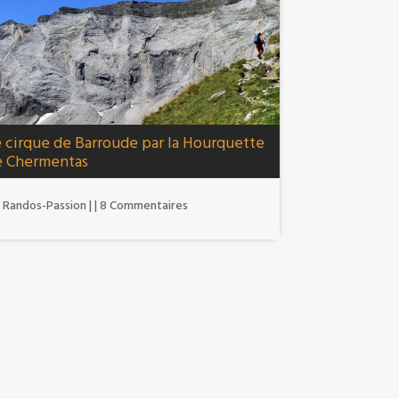
 cirque de Barroude par la Hourquette
e Chermentas
r
Randos-Passion
|
| 8 Commentaires