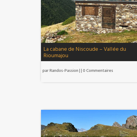
La cabane de Niscoude – Vallée du
Rioumajou
par
Randos-Passion
|
| 0 Commentaires