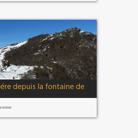
ére depuis la fontaine de
aronne