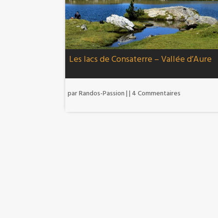
Les lacs de Consaterre – Vallée d’Aure
par
Randos-Passion
|
| 4 Commentaires