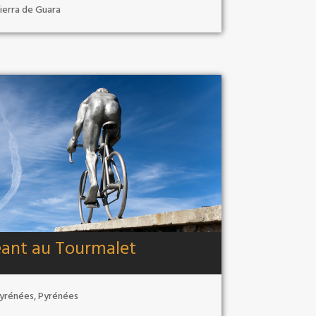
ierra de Guara
ant au Tourmalet
yrénées
,
Pyrénées