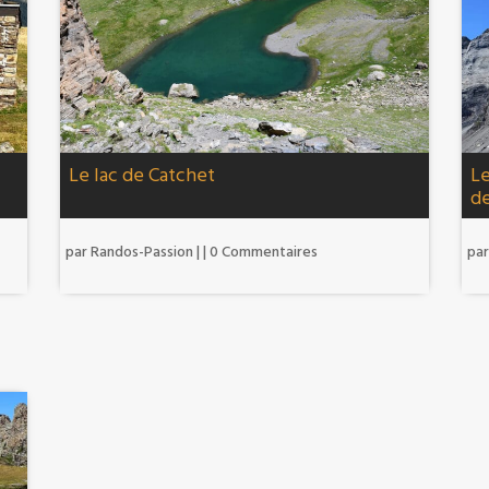
Le lac de Catchet
Le
d
par
Randos-Passion
|
| 0 Commentaires
pa