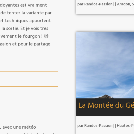
par
Randos-Passion
|
|
Aragon
,
S
erdoyantes est vraiment
de tenter la variante par
s et techniques apportent
a sortie. Et je vois très
vivement le fourgon ! 😅
ssion et pour le partage
La Montée du Gé
par
Randos-Passion
|
|
Hautes-P
r, avec une météo