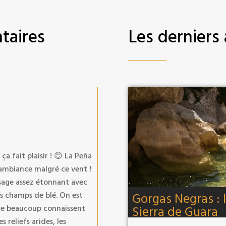
taires
Les derniers 
a fait plaisir ! 😊 La Peña
e ambiance malgré ce vent !
isage assez étonnant avec
es champs de blé. On est
Gorgas Negras : 
ue beaucoup connaissent
Sierra de Guara
s reliefs arides, les