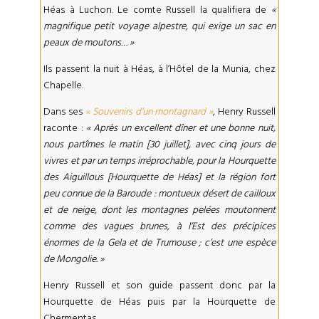
Héas à Luchon. Le comte Russell la qualifiera de
«
magnifique petit voyage alpestre, qui exige un sac en
peaux de moutons… »
Ils passent la nuit à Héas, à l’Hôtel de la Munia, chez
Chapelle.
Dans ses
« Souvenirs d’un montagnard »
,
Henry Russell
raconte :
« Après un excellent dîner et une bonne nuit,
nous partîmes le matin [30 juillet], avec cinq jours de
vivres et par un temps irréprochable, pour la Hourquette
des Aiguillous [Hourquette de Héas] et la région fort
peu connue de la Baroude : montueux désert de cailloux
et de neige, dont les montagnes pelées moutonnent
comme des vagues brunes, à l’Est des précipices
énormes de la Gela et de Trumouse ; c’est une espèce
de Mongolie. »
Henry Russell et son guide passent donc par la
Hourquette de Héas puis par la Hourquette de
Chermentas.