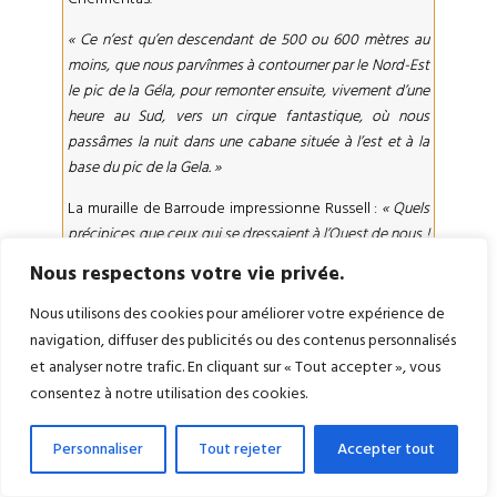
« Ce n’est qu’en descendant de 500 ou 600 mètres au
moins, que nous parvînmes à contourner par le Nord-Est
le pic de la Géla, pour remonter ensuite, vivement d’une
heure au Sud, vers un cirque fantastique, où nous
passâmes la nuit dans une cabane située à l’est et à la
base du pic de la Gela. »
La muraille de Barroude impressionne Russell :
« Quels
précipices que ceux qui se dressaient à l’Ouest de nous !
Murailles de marbre à pic, lisses comme l’acier, hautes
Nous respectons votre vie privée.
d’au moins 500 mètres, et longues d’une demi-lieue !
Derrière ce mur est le cirque de Trumouse. Au clair de
Nous utilisons des cookies pour améliorer votre expérience de
lune, ces précipices sont effrayants : ils ont l’air de
navigation, diffuser des publicités ou des contenus personnalisés
s’ouvrir pour tomber. »
et analyser notre trafic. En cliquant sur « Tout accepter », vous
consentez à notre utilisation des cookies.
« Le lendemain
[31 juillet],
nous montâmes au SE, dans
un pays aride et bouleversé, comme s’il y avait eu un
Personnaliser
Tout rejeter
Accepter tout
tremblement de terre. Le sol forme d’immenses vagues
solides. Le calcaire prédomine, mais il ressemble à de la