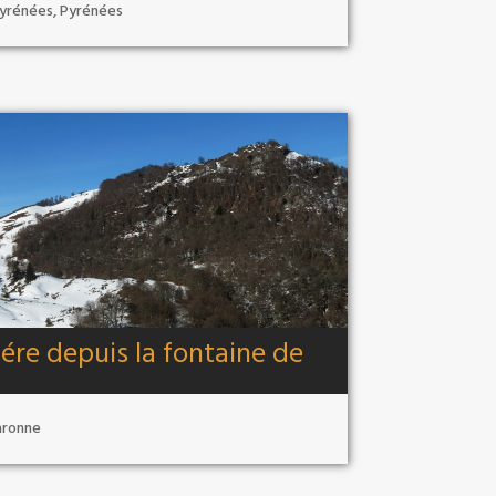
yrénées
,
Pyrénées
ére depuis la fontaine de
aronne