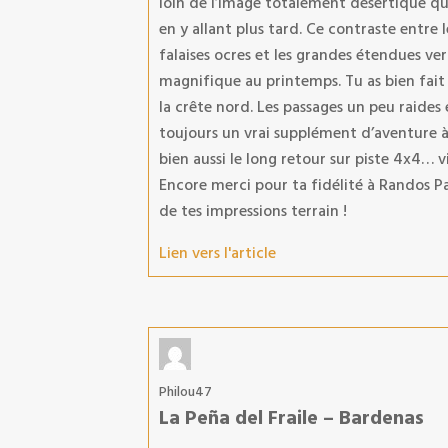
loin de l’image totalement désertique q
en y allant plus tard. Ce contraste entre le
falaises ocres et les grandes étendues v
magnifique au printemps. Tu as bien fait 
la crête nord. Les passages un peu raide
toujours un vrai supplément d’aventure à l
bien aussi le long retour sur piste 4x4… 
Encore merci pour ta fidélité à Randos Pa
de tes impressions terrain !
Lien vers l'article
Philou47
La Peña del Fraile – Bardenas