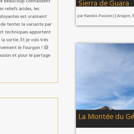
ue beaucoup connaissent
Sierra de Guara
s reliefs arides, les
par
Randos-Passion
|
|
Aragon
,
S
erdoyantes est vraiment
de tenter la variante par
s et techniques apportent
a sortie. Et je vois très
vivement le fourgon ! 😅
ssion et pour le partage
La Montée du Gé