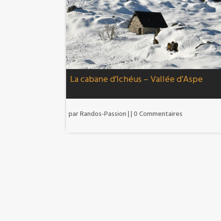
La cabane d’Ichéus – Vallée d’Aspe
par
Randos-Passion
|
| 0 Commentaires