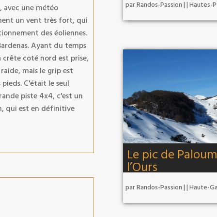
par
Randos-Passion
|
|
Hautes-P
r, avec une météo
ment un vent très fort, qui
tionnement des éoliennes.
s Bardenas. Ayant du temps
 crête coté nord est prise,
 raide, mais le grip est
 pieds. C'était le seul
rande piste 4x4, c'est un
, qui est en définitive
Le pic de Paloum
l’Ours
par
Randos-Passion
|
|
Haute-G