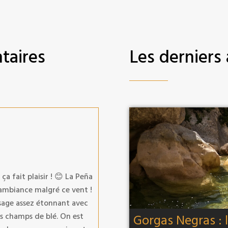
taires
Les derniers 
a fait plaisir ! 😊 La Peña
e ambiance malgré ce vent !
isage assez étonnant avec
es champs de blé. On est
Gorgas Negras : 