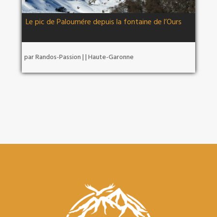
Le pic de Paloumére depuis la fontaine de l’Ours
par
Randos-Passion
|
|
Haute-Garonne