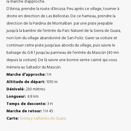
la marche d’approche.
D’Ainsa, prendre la route d’Arcusa. Peu après ce village, tourner à
droite en direction de Las Bellostas. De ce hameau, prendre la
direction de la Pardina de Montalban par une piste jeepable
jusqu’à la barrière de l’entrée du Parc Naturel de la Sierra de Guara,
non loin du village abandonné de San Poliz. Garer sa voiture et
continuer cette piste jusqu’aux abords du village, puis suivre le
balisage du G.R 1 jusqu’au panneau de l’entrée du Mascún (40 mn
depuis la voiture). De là suivre une bonne sente cairné qui vous
mènera au Saltador du Mascún.
Marche d’approche:
1 H
Altitude de départ:
1010 m
Dénivelé:
230 mètres
Longueur:
4.8 km
Temps de descente:
3 H
Marche de retour:
1 H 45
Carte:
Sierra y cañones de Guara