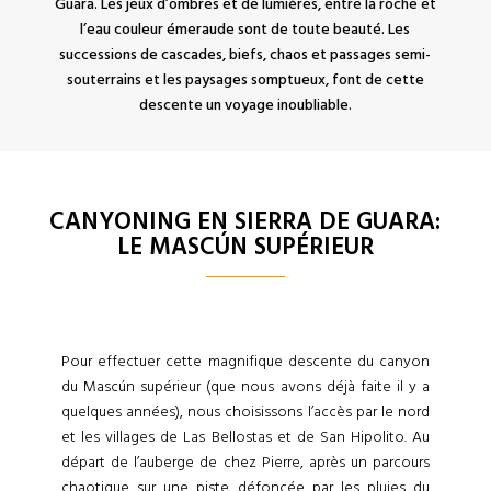
Guara. Les jeux d’ombres et de lumières, entre la roche et
l’eau couleur émeraude sont de toute beauté. Les
successions de cascades, biefs, chaos et passages semi-
souterrains et les paysages somptueux, font de cette
descente un voyage inoubliable.
CANYONING EN SIERRA DE GUARA:
LE MASCÚN SUPÉRIEUR
Pour effectuer cette magnifique descente du canyon
du Mascún supérieur (que nous avons déjà faite il y a
quelques années), nous choisissons l’accès par le nord
et les villages de Las Bellostas et de San Hipolito. Au
départ de l’auberge de chez Pierre, après un parcours
chaotique sur une piste défoncée par les pluies du