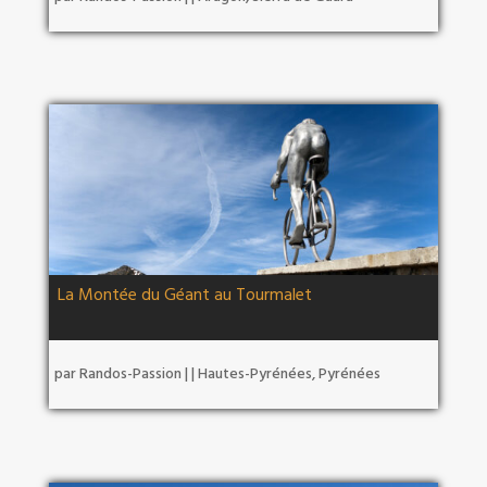
La Montée du Géant au Tourmalet
par
Randos-Passion
|
|
Hautes-Pyrénées
,
Pyrénées