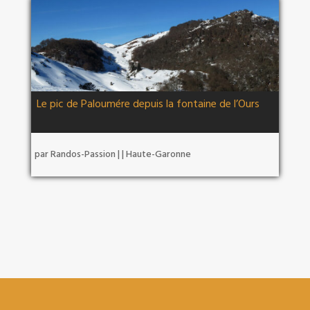
Le pic de Paloumére depuis la fontaine de l’Ours
par
Randos-Passion
|
|
Haute-Garonne