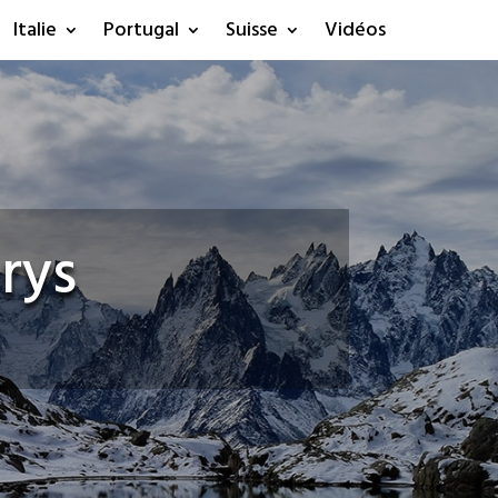
Italie
Portugal
Suisse
Vidéos
erys