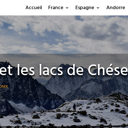
Accueil
France
Espagne
Andorre
 et les lacs de Chés
onix