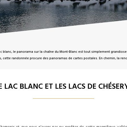
blanc, le panorama sur la chaîne du Mont-Blanc est tout simplement grandiose : le 
s, cette randonnée procure des panoramas de cartes postales. En chemin, la renc
E LAC BLANC ET LES LACS DE CHÉSER
Chamonix et que nous n’avons pas pu profiter de cette magnifique vallée. 