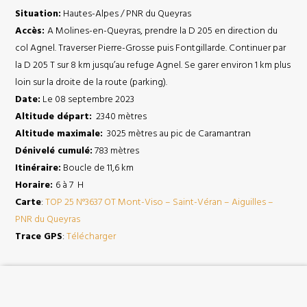
Situation:
Hautes-Alpes / PNR du Queyras
Accès:
A Molines-en-Queyras, prendre la D 205 en direction du
col Agnel. Traverser Pierre-Grosse puis Fontgillarde. Continuer par
la D 205 T sur 8 km jusqu’au refuge Agnel. Se garer environ 1 km plus
loin sur la droite de la route (parking).
Date:
Le 08 septembre 2023
Altitude départ:
2340 mètres
Altitude maximale:
3025 mètres au pic de Caramantran
Dénivelé cumulé:
783 mètres
Itinéraire:
Boucle de 11,6 km
Horaire:
6 à 7 H
Carte
:
TOP 25 N°3637 OT Mont-Viso – Saint-Véran – Aiguilles –
PNR du Queyras
Trace GPS
:
Télécharger