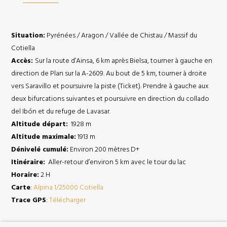
Situation:
Pyrénées / Aragon / Vallée de Chistau / Massif du
Cotiella
Accès:
Sur la route d’Ainsa, 6 km après Bielsa, tourner à gauche en
direction de Plan sur la A-2609. Au bout de 5 km, tourner à droite
vers Saravillo et poursuivre la piste (Ticket). Prendre à gauche aux
deux bifurcations suivantes et poursuivre en direction du collado
del Ibón et du refuge de Lavasar.
Altitude départ:
1928 m
Altitude maximale:
1913 m
Dénivelé cumulé:
Environ 200 mètres D+
Itinéraire:
Aller-retour d’environ 5 km avec le tour du lac
Horaire:
2 H
Carte
:
Alpina 1/25000 Cotiella
Trace GPS
:
Télécharger