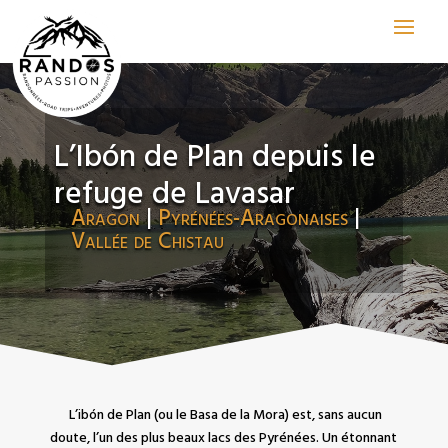
L’Ibón de Plan depuis le
refuge de Lavasar
Aragon
|
Pyrénées-Aragonaises
|
Vallée de Chistau
L’ibón de Plan (ou le Basa de la Mora) est, sans aucun
doute, l’un des plus beaux lacs des Pyrénées. Un étonnant