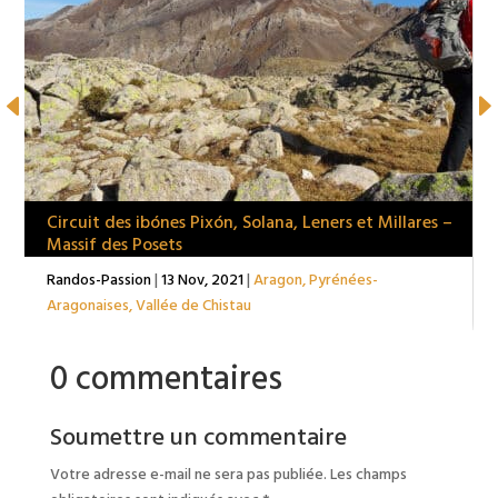
Circuit des ibónes Pixón, Solana, Leners et Millares –
Massif des Posets
Randos-Passion
|
13 Nov, 2021
|
Aragon
,
Pyrénées-
Aragonaises
,
Vallée de Chistau
0 commentaires
Soumettre un commentaire
Votre adresse e-mail ne sera pas publiée.
Les champs