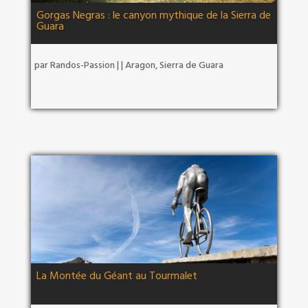
Gorgas Negras : le canyon mythique de la Sierra de
Guara
par
Randos-Passion
|
|
Aragon
,
Sierra de Guara
La Montée du Géant au Tourmalet