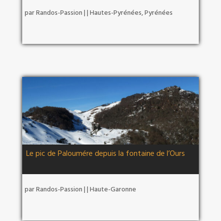
par
Randos-Passion
|
|
Hautes-Pyrénées
,
Pyrénées
Le pic de Paloumére depuis la fontaine de l’Ours
par
Randos-Passion
|
|
Haute-Garonne