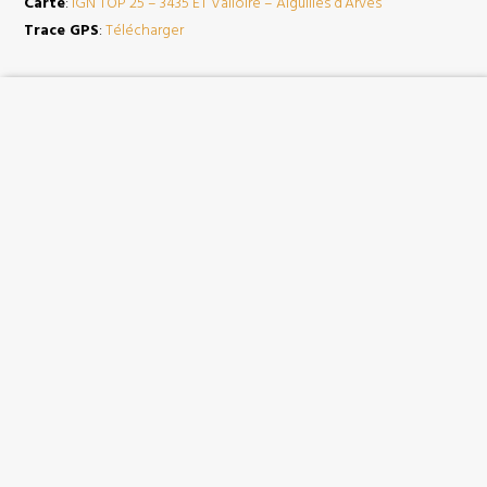
Carte
:
IGN TOP 25 – 3435 ET Valloire – Aiguilles d’Arves
Trace GPS
:
Télécharger