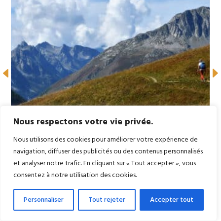
Nous respectons votre vie privée.
La boucle des Trois cols et le belvédère de l’Ouillon
Nous utilisons des cookies pour améliorer votre expérience de
Randos-Passion
|
22 Fév, 2021
|
Savoie
navigation, diffuser des publicités ou des contenus personnalisés
et analyser notre trafic. En cliquant sur « Tout accepter », vous
consentez à notre utilisation des cookies.
1 Commentaire
Personnaliser
Tout rejeter
Accepter tout
Laurent
sur novembre20, 2020 à 6:55 pm