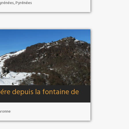
yrénées
,
Pyrénées
ére depuis la fontaine de
aronne