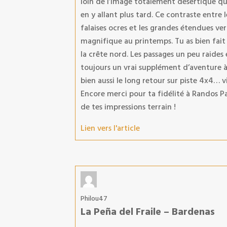
loin de l’image totalement désertique q
en y allant plus tard. Ce contraste entre le
falaises ocres et les grandes étendues v
magnifique au printemps. Tu as bien fait 
la crête nord. Les passages un peu raide
toujours un vrai supplément d’aventure à l
bien aussi le long retour sur piste 4x4… 
Encore merci pour ta fidélité à Randos Pa
de tes impressions terrain !
Lien vers l'article
Philou47
La Peña del Fraile – Bardenas