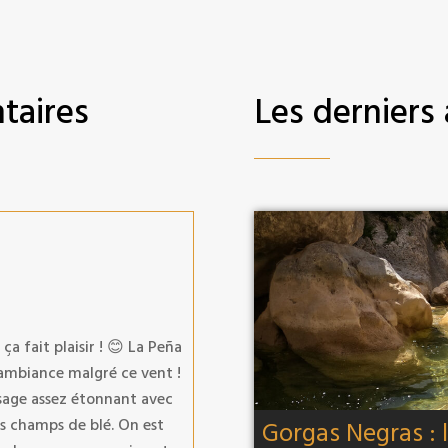
taires
Les derniers 
a fait plaisir ! 😊 La Peña
e ambiance malgré ce vent !
isage assez étonnant avec
es champs de blé. On est
Gorgas Negras : 