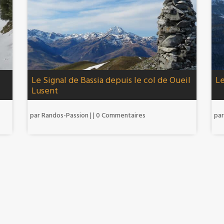
Le Signal de Bassia depuis le col de Oueil
Le
Lusent
par
Randos-Passion
|
| 0 Commentaires
pa