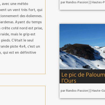
par
Randos-Passion
|
|
Hautes-P
r, avec une météo
ment un vent très fort, qui
tionnement des éoliennes.
s Bardenas. Ayant du temps
 crête coté nord est prise,
 raide, mais le grip est
 pieds. C'était le seul
rande piste 4x4, c'est un
, qui est en définitive
Le pic de Paloum
l’Ours
par
Randos-Passion
|
|
Haute-G