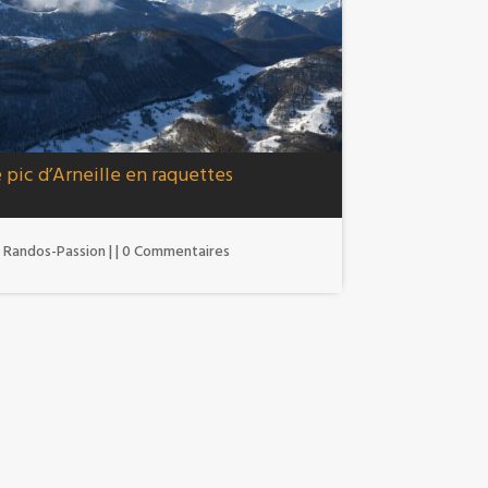
 pic d’Arneille en raquettes
r
Randos-Passion
|
| 0 Commentaires