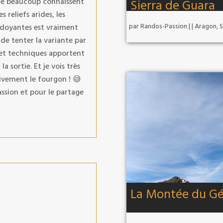
ue beaucoup connaissent
Sierra de Guara
s reliefs arides, les
par
Randos-Passion
|
|
Aragon
,
S
erdoyantes est vraiment
de tenter la variante par
s et techniques apportent
a sortie. Et je vois très
vivement le fourgon ! 😅
ssion et pour le partage
La Montée du Gé