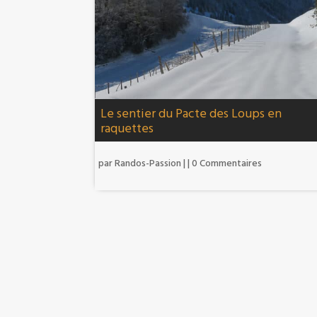
Le sentier du Pacte des Loups en
raquettes
par
Randos-Passion
|
| 0 Commentaires